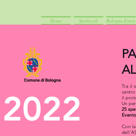
Home
Spettacoli
Bologna Estate
P
AL
Tra il 
centro
2022
il prot
Un per
25 spe
Evento
Con la
dell'