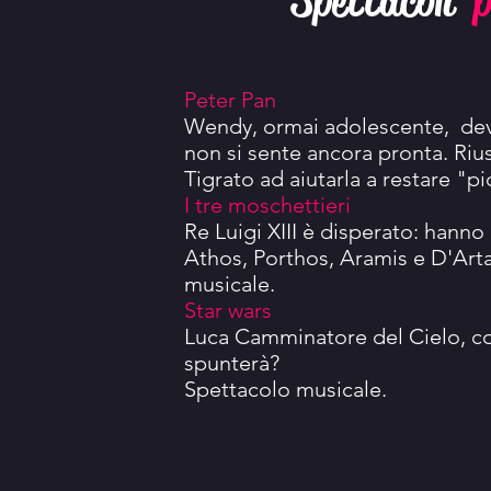
Spettacoli
p
Peter Pan
Wendy, ormai adolescente, deve
non si sente ancora pronta.
Rius
Tigrato ad aiutarla a restare "p
I tre moschettieri
Re Luigi XIII è disperato: hanno
Athos, Porthos, Aramis e D'Art
musicale.
Star wars
Luca Camminatore del Cielo, co
spunterà?
Spettacolo musicale.