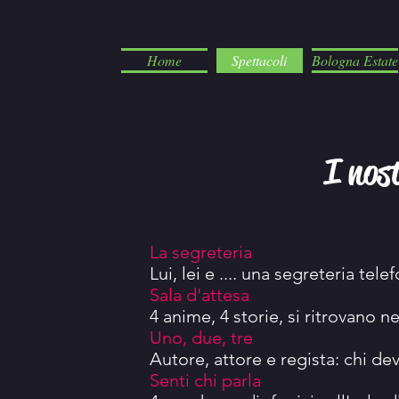
Home
Spettacoli
Bologna Estate
I nos
La segreteria
Lui, lei e .... una segreteria tele
Sala d'attesa
4 anime, 4 storie, si ritrovano n
Uno, due, tre
Autore, attore e regista: chi de
Senti chi parla