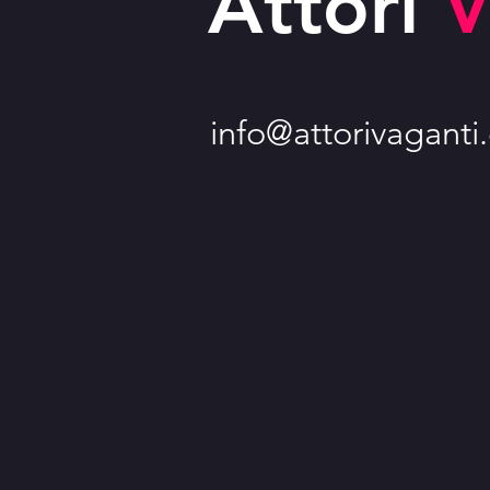
Attori
V
info@attorivagant