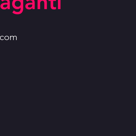
aganti
i.com