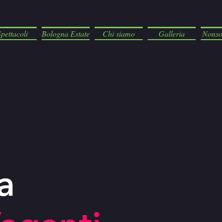
Spettacoli
Bologna Estate
Chi siamo
Galleria
Nonso
a